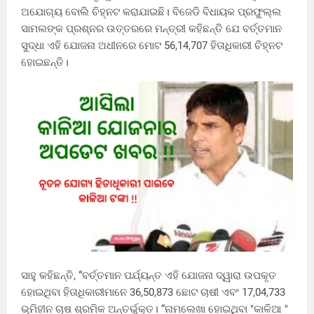
ଅଯୋଗ୍ୟ ବୋଲି ଚିହ୍ନଟ କରାଯାଇଛି। ବିଜେଡି ବିଧାୟକ ପ୍ରଫୁଲ୍ଲ
ସାମଲଙ୍କ ପ୍ରଶ୍ନର ଉତ୍ତରରେ ମନ୍ତ୍ରୀ କହିଛନ୍ତି ଯେ ବର୍ତ୍ତମାନ
ସୁଦ୍ଧା ଏହି ଯୋଜନା ଅଧୀନରେ ମୋଟ 56,14,707 ହିତାଧିକାରୀ ଚିହ୍ନଟ
ହୋଇଛନ୍ତି।
ସାହୁ କହିଛନ୍ତି, “ବର୍ତ୍ତମାନ ପର୍ଯ୍ୟନ୍ତ ଏହି ଯୋଜନା ଦ୍ୱାରା ଉପକୃତ
ହୋଇଥିବା ହିତାଧିକାରୀମାନେ 36,50,873 ଛୋଟ ଚାଷୀ ଏବଂ 17,04,733
ଭୂମିହୀନ ଚାଷ ଶ୍ରମିକ ଅନ୍ତର୍ଭୁକ୍ତ। “ନାମଲେଖା ହୋଇଥିବା "କାଳିଆ "