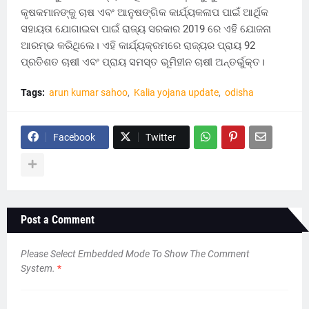
କୃଷକମାନଙ୍କୁ ଚାଷ ଏବଂ ଆନୁଷଙ୍ଗିକ କାର୍ଯ୍ୟକଳାପ ପାଇଁ ଆର୍ଥିକ
ସହାୟତା ଯୋଗାଇବା ପାଇଁ ରାଜ୍ୟ ସରକାର 2019 ରେ ଏହି ଯୋଜନା
ଆରମ୍ଭ କରିଥିଲେ। ଏହି କାର୍ଯ୍ୟକ୍ରମରେ ରାଜ୍ୟର ପ୍ରାୟ 92
ପ୍ରତିଶତ ଚାଷୀ ଏବଂ ପ୍ରାୟ ସମସ୍ତ ଭୂମିହୀନ ଚାଷୀ ଅନ୍ତର୍ଭୁକ୍ତ।
Tags:
arun kumar sahoo
Kalia yojana update
odisha
Facebook
Twitter
Post a Comment
Please Select Embedded Mode To Show The Comment
System.
*