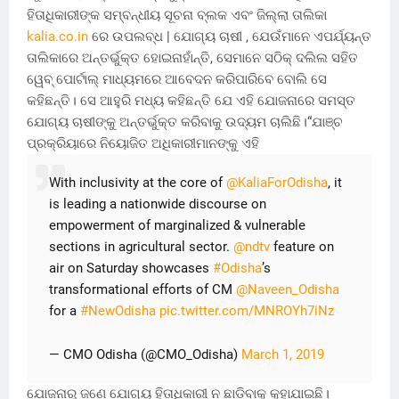
ହିତାଧିକାରୀଙ୍କ ସମ୍ବନ୍ଧୀୟ ସୂଚନା ବ୍ଲକ ଏବଂ ଜିଲ୍ଲା ତାଲିକା
kalia.co.in
ରେ ଉପଲବ୍ଧ | ଯୋଗ୍ୟ ଚାଷୀ , ଯେଉଁମାନେ ଏପର୍ଯ୍ୟନ୍ତ
ତାଲିକାରେ ଅନ୍ତର୍ଭୁକ୍ତ ହୋଇନାହାଁନ୍ତି, ସେମାନେ ସଠିକ୍ ଦଲିଲ ସହିତ
ୱେବ୍ ପୋର୍ଟାଲ୍ ମାଧ୍ୟମରେ ଆବେଦନ କରିପାରିବେ ବୋଲି ସେ
କହିଛନ୍ତି। ସେ ଆହୁରି ମଧ୍ୟ କହିଛନ୍ତି ଯେ ଏହି ଯୋଜନାରେ ସମସ୍ତ
ଯୋଗ୍ୟ ଚାଷୀଙ୍କୁ ଅନ୍ତର୍ଭୁକ୍ତ କରିବାକୁ ଉଦ୍ୟମ ଚାଲିଛି।“ଯାଞ୍ଚ
ପ୍ରକ୍ରିୟାରେ ନିୟୋଜିତ ଅଧିକାରୀମାନଙ୍କୁ ଏହି
With inclusivity at the core of
@KaliaForOdisha
, it
is leading a nationwide discourse on
empowerment of marginalized & vulnerable
sections in agricultural sector.
@ndtv
feature on
air on Saturday showcases
#Odisha
’s
transformational efforts of CM
@Naveen_Odisha
for a
#NewOdisha
pic.twitter.com/MNROYh7iNz
— CMO Odisha (@CMO_Odisha)
March 1, 2019
ଯୋଜନାରୁ ଜଣେ ଯୋଗ୍ୟ ହିତାଧିକାରୀ ନ ଛାଡ଼ିବାକୁ କୁହାଯାଇଛି।