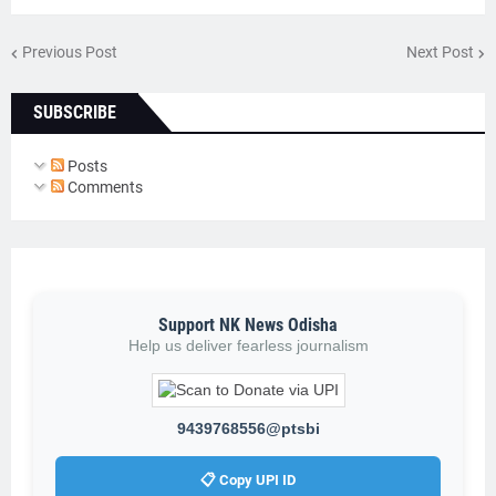
Previous Post
Next Post
SUBSCRIBE
Posts
Comments
Support NK News Odisha
Help us deliver fearless journalism
9439768556@ptsbi
📋 Copy UPI ID