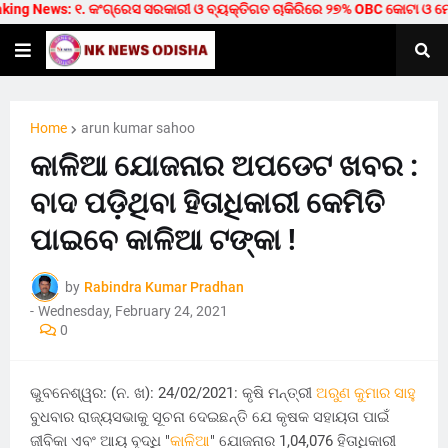
ng News: ୧. କଂଗ୍ରେସ ସରକାରୀ ଓ ବ୍ୟକ୍ତିଗତ ଚାକିରିରେ ୨୭% OBC କୋଟା ଓ ମେଡିକାଲ/
Home
arun kumar sahoo
କାଳିଆ ଯୋଜନାର ଅପଡେଟ ଖବର :
ବାଦ ପଡ଼ିଥିବା ହିତାଧିକାରୀ କେମିତି
ପାଇବେ କାଳିଆ ଟଙ୍କା !
by
Rabindra Kumar Pradhan
-
Wednesday, February 24, 2021
0
ଭୁବନେଶ୍ୱର: (ନ. ଖ): 24/02/2021: କୃଷି ମନ୍ତ୍ରୀ
ଅରୁଣ କୁମାର ସାହୁ
ବୁଧବାର ରାଜ୍ୟସଭାକୁ ସୂଚନା ଦେଇଛନ୍ତି ଯେ କୃଷକ ସହାୟତା ପାଇଁ
ଜୀବିକା ଏବଂ ଆୟ ବୃଦ୍ଧି "
କାଳିଆ
" ଯୋଜନାର 1,04,076 ହିତାଧିକାରୀ