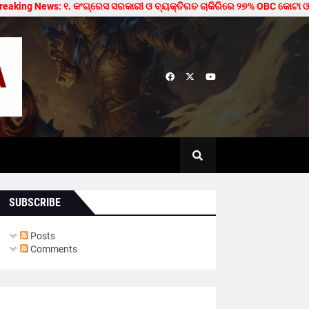
g News: ୧. କଂଗ୍ରେସ ସରକାରୀ ଓ ବ୍ୟକ୍ତିଗତ ଚାକିରିରେ ୨୭% OBC କୋଟା ଓ ମେଡିକାଲ/ଟ
SUBSCRIBE
Posts
Comments