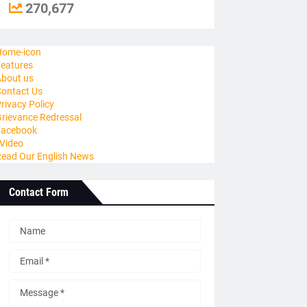
270,677
ome-icon
eatures
bout us
ontact Us
rivacy Policy
rievance Redressal
Facebook
Video
ead Our English News
Contact Form