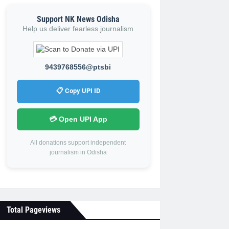
Support NK News Odisha
Help us deliver fearless journalism
9439768556@ptsbi
📋 Copy UPI ID
💳 Open UPI App
All donations support independent
journalism in Odisha
Total Pageviews