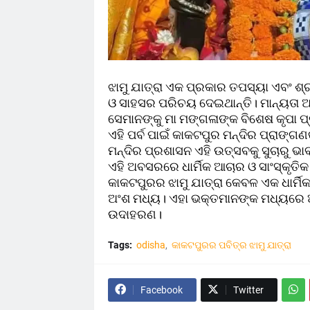
ଝାମୁ ଯାତ୍ରା ଏକ ପ୍ରକାର ତପସ୍ୟା ଏବଂ ଶ୍
ଓ ସାହସର ପରିଚୟ ଦେଇଥାନ୍ତି। ମାନ୍ୟତା ଅ
ସେମାନଙ୍କୁ ମା ମଙ୍ଗଳାଙ୍କ ବିଶେଷ କୃପା ପ୍
ଏହି ପର୍ବ ପାଇଁ କାକଟପୁର ମନ୍ଦିର ପ୍ରାଙ୍ଗଣ
ମନ୍ଦିର ପ୍ରଶାସନ ଏହି ଉତ୍ସବକୁ ସୁଚାରୁ ଭା
ଏହି ଅବସରରେ ଧାର୍ମିକ ଆଚାର ଓ ସାଂସ୍କୃତିକ
କାକଟପୁରର ଝାମୁ ଯାତ୍ରା କେବଳ ଏକ ଧାର୍ମିକ
ଅଂଶ ମଧ୍ୟ। ଏହା ଭକ୍ତମାନଙ୍କ ମଧ୍ୟରେ ଆଧ
ଉଦାହରଣ।
Tags:
odisha
କାକଟପୁରର ପବିତ୍ର ଝାମୁ ଯାତ୍ରା
Facebook
Twitter