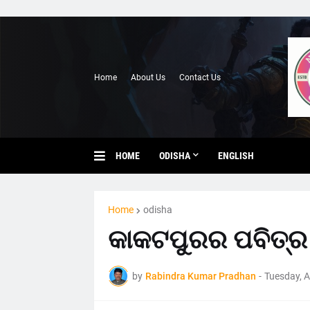
Home
About Us
Contact Us
HOME
ODISHA
ENGLISH
Home
odisha
କାକଟପୁରର ପବିତ୍ର ଝ
by
Rabindra Kumar Pradhan
-
Tuesday, A