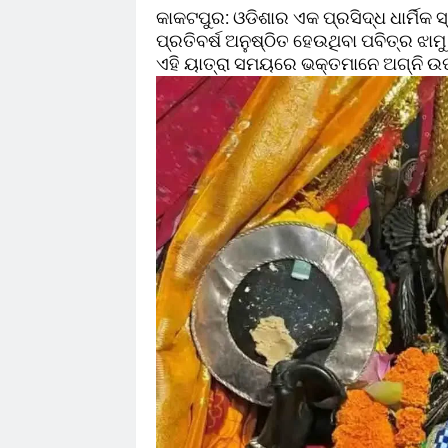
କାକଟପୁର: ଓଡିଶାର ଏକ ପ୍ରସିଦ୍ଧ ଧାର୍ମିକ ସ
ପ୍ରତିବର୍ଷ ଅନୁଷ୍ଠିତ ହେଉଥିବା ପବିତ୍ର ଝାମ
ଏହି ୟାତ୍ରା ସମୟରେ ଭକ୍ତମାନେ ଅଗ୍ନି ଉପ