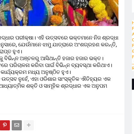
H
F
A
ରଦ୍ଧାର ପରୀକ୍ଷା। ଏହି ଉତ୍ସବରେ ଭକ୍ତମାନେ ନିଜ ଶ୍ରଦ୍ଧା
C
ନୁସାରେ, ଯେଉଁମାନେ ଝାମୁ ଯାତ୍ରାରେ ଅଂଶଗ୍ରହଣ କରନ୍ତି,
P
ରାପ୍ତ ହୁଏ।
G
କୁ ବିଭିନ୍ନ ଅଞ୍ଚଳରୁ ଆସିଥାନ୍ତି ହଜାର ହଜାର ଭକ୍ତ।
_
ବରେ ପରିଚାଳନା କରିବା ପାଇଁ ବିଭିନ୍ନ ବ୍ୟବସ୍ଥା କରିଥାଏ।
R
 କାର୍ଯ୍ୟକ୍ରମ ମଧ୍ୟ ଅନୁଷ୍ଠିତ ହୁଏ।
 ଉତ୍ସବ ନୁହେଁ, ଏହା ଓଡିଶାର ସାଂସ୍କୃତିକ ଐତିହ୍ୟର ଏକ
୍ୟାତ୍ମିକ ଶକ୍ତି ଓ ସାମୂହିକ ଶ୍ରଦ୍ଧାର ଏକ ଅନୁପମ