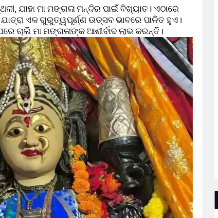
୍ଥଳୀ, ଯାହା ମା ମଙ୍ଗଳା ମନ୍ଦିର ପାଇଁ ବିଖ୍ୟାତ। ଏଠାରେ
ୁ ଯାତ୍ରା ଏକ ଗୁରୁତ୍ୱପୂର୍ଣ୍ଣ ଉତ୍ସବ ଭାବରେ ପାଳିତ ହୁଏ।
ରେ ଚାଲି ମା ମଙ୍ଗଳାଙ୍କ ଆଶୀର୍ବାଦ ଲାଭ କରନ୍ତି।