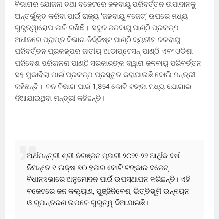
ବିଭାଗର ଯୋଜନା ତଥା ବଜେଟରେ ଜଳବାୟୁ ପରିବର୍ତ୍ତନ ଉପାଦାନକୁ
ଅନ୍ତର୍ଭୁକ୍ତ କରିବା ପାଇଁ ରାଜ୍ୟ ‘ଜଳବାୟୁ ବଜେଟ୍’ ଉପରେ ମଧ୍ୟ
ଗୁରୁତ୍ୱାରୋପ ଜାରି ରଖିଛି। ସବୁଜ ଜଳବାୟୁ ପାଣ୍ଠି ପ୍ରକଳ୍ପ
ଅଧୀନରେ ପ୍ରାପ୍ତ ବିଭାଗ-ନିର୍ଦ୍ଦିଷ୍ଟ ପାଣ୍ଠି ବ୍ୟତୀତ ଜଳବାୟୁ
ପରିବର୍ତ୍ତନ ପ୍ରକଳ୍ପର ଜାତୀୟ ଆଡାପ୍ଟେସନ୍ ପାଣ୍ଠି ଏବଂ ଓଡିଶା
ପରିବେଶ ପରିଚାଳନା ପାଣ୍ଠି ସରକାରଙ୍କ ଦ୍ୱାରା ଜଳବାୟୁ ପରିବର୍ତ୍ତନ
ସହ ମୁକାବିଲା ପାଇଁ ପ୍ରକଳ୍ପ ପ୍ରସ୍ତୁତ କରାଯାଉଛି ବୋଲି ମନ୍ତ୍ରୀ
କହିଛନ୍ତି। ବନ ବିଭାଗ ପାଇଁ 1,854 କୋଟି ଟଙ୍କା ମଧ୍ୟ ଯୋଗାଇ
ଦିଆଯାଇଥିବା ମନ୍ତ୍ରୀ କହିଛନ୍ତି।
ଅର୍ଥମନ୍ତ୍ରୀ ଶ୍ରୀ ନିରଞ୍ଜନ ପୂଜାରୀ ୨୦୨୧-୨୨ ଆର୍ଥିକ ବର୍ଷ
ନିମନ୍ତେ ୧ ଲକ୍ଷ ୭୦ ହଜାର କୋଟି ଟଙ୍କାର ବଜେଟ୍
ବିଧାନସଭାରେ ଅନୁମୋଦନ ପାଇଁ ଉପସ୍ଥାପନ କରିଛନ୍ତି। ଏହି
ବଜେଟରେ ଜନ କଲ୍ୟାଣ, ପୁଞ୍ଜିନିବେଶ, ଭିତ୍ତିଭୂମି ଉନ୍ନୟନ
ଓ ରୂପାନ୍ତରଣ ଉପରେ ଗୁରୁତ୍ୱ ଦିଆଯାଇଛି।