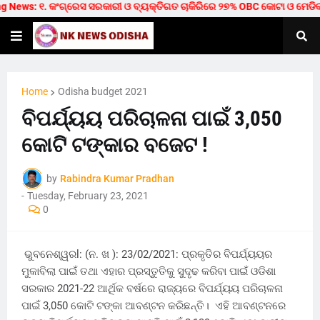
News: ୧. କଂଗ୍ରେସ ସରକାରୀ ଓ ବ୍ୟକ୍ତିଗତ ଚାକିରିରେ ୨୭% OBC କୋଟା ଓ ମେଡିକାଲ/ଟେକ
Home
Odisha budget 2021
ବିପର୍ଯ୍ୟୟ ପରିଚାଳନା ପାଇଁ 3,050
କୋଟି ଟଙ୍କାର ବଜେଟ !
by
Rabindra Kumar Pradhan
-
Tuesday, February 23, 2021
0
ଭୁବନେଶ୍ୱରl: (ନ. ଖ ): 23/02/2021: ପ୍ରକୃତିର ବିପର୍ଯ୍ୟୟର
ମୁକାବିଲା ପାଇଁ ତଥା ଏହାର ପ୍ରସ୍ତୁତିକୁ ସୁଦୃଢ କରିବା ପାଇଁ ଓଡିଶା
ସରକାର 2021-22 ଆର୍ଥିକ ବର୍ଷରେ ରାଜ୍ୟରେ ବିପର୍ଯ୍ୟୟ ପରିଚାଳନା
ପାଇଁ 3,050 କୋଟି ଟଙ୍କା ଆବଣ୍ଟନ କରିଛନ୍ତି। ଏହି ଆବଣ୍ଟନରେ