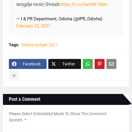
ସମ୍ପୂର୍ଣ୍ଣ ବଜେଟ୍ ବିବରଣୀ:
https://t.co/lamNETd5tv
— I & PR Department, Odisha (@IPR_Odisha)
February 22, 2021
Tags:
Odisha budget 2021
Facebook
Twitter
Post a Comment
Please Select Embedded Mode To Show The Comment
System.
*