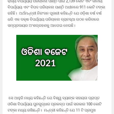
ରାଜ୍ୟ ବିପର୍ଯ୍ୟୟ ପରିଚାଳନା ପାଣ୍ଠି ପାଇଁ 2,139 କୋଟି ଏବଂ ଜାତୀୟ
ବିପର୍ଯ୍ୟୟ ଏବଂ ବିପଦ ପରିଚାଳନା ପାଣ୍ଠି ଅଧୀନରେ 911 କୋଟି ଟଙ୍କା
ରହିଛି। ଅର୍ଥମନ୍ତ୍ରୀ ନିରଂଜନ ପୂଜାରୀ କହିଛନ୍ତି ଯେ ଓଡ଼ିଶା ବର୍ଷ ବର୍ଷ
ଧରି ଏକ ଦକ୍ଷ ବିପର୍ଯ୍ୟୟ ପରିଚାଳନା ବ୍ୟବସ୍ଥା ଗଠନ କରିବାରେ
ସମ୍ପ୍ରଦାୟର ଅଂଶଗ୍ରହଣକୁ ଆଗେଇ ନେଇଛି।
ସେ ଆହୁରି ମଧ୍ୟ କହିଛନ୍ତି ଯେ ବିଶ୍ୱ ବ୍ୟାଙ୍କ ସହାୟତା ପ୍ରାପ୍ତ
ଓଡିଶା ବିପର୍ଯ୍ୟୟ ପୁନରୁଦ୍ଧାର ପ୍ରକଳ୍ପ ପାଇଁ ସରକାର 100 କୋଟି
ଟଙ୍କା ମଧ୍ୟ ରଖିଛନ୍ତି। ମନ୍ତ୍ରୀ କହିଛନ୍ତି ଯେ 11 ଟି ପ୍ରମୁଖ