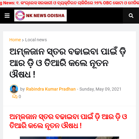
ews: ୧. କଂଗ୍ରେସ ସରକାରୀ ଓ ବ୍ୟକ୍ତିଗତ ଚାକିରିରେ ୨୭% OBC କୋଟା ଓ ମେଡିକାଲ/ଟେକ
Home
Local news
ଅମ୍ଳଜାନ ସ୍ତର ବଢାଇବା ପାଇଁ ଡ଼ି
ଆର ଡ଼ି ଓ ତିଆରି କଲେ ନୂତନ
ଔଷଧ !
by
Rabindra Kumar Pradhan
-
Sunday, May 09, 2021
0
ଅମ୍ଳଜାନ ସ୍ତର ବଢାଇବା ପାଇଁ ଡ଼ି ଆର ଡ଼ି ଓ
ତିଆରି କଲେ ନୂତନ ଔଷଧ !