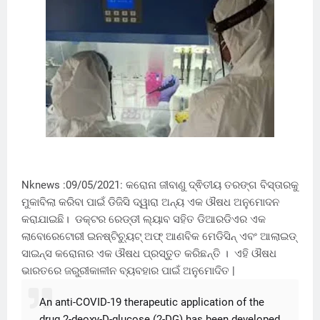
Nknews :09/05/2021: କରୋନା ଜୀବାଣୁ ଦ୍ଵିତୀୟ ତରଙ୍ଗ ବିସ୍ତାରକୁ
ମୁକାବିଲା କରିବା ପାଇଁ ଡିଜିସି ଦ୍ୱାରା ଅନ୍ୟ ଏକ ଔଷଧ ଅନୁମୋଦନ
କରାଯାଇଛି। ଡକ୍ଟର ରେଡ୍ଡୀ ଲ୍ୟାବ ସହିତ ଡିଆରଡିଏର ଏକ
ଲାବୋରେଟୋରୀ ଇନଷ୍ଟିଚ୍ୟୁଟ୍ ଅଫ୍ ଆଣବିକ ମେଡିସିନ୍ ଏବଂ ଆଲାଇଡ୍
ସାଇନ୍ସ କରୋନାର ଏକ ଔଷଧ ପ୍ରସ୍ତୁତ କରିଛନ୍ତି । ଏହି ଔଷଧ
ଭାରତରେ ଜରୁରୀକାଳୀନ ବ୍ୟବହାର ପାଇଁ ଅନୁମୋଦିତ |
An anti-COVID-19 therapeutic application of the
drug 2-deoxy-D-glucose (2-DG) has been developed