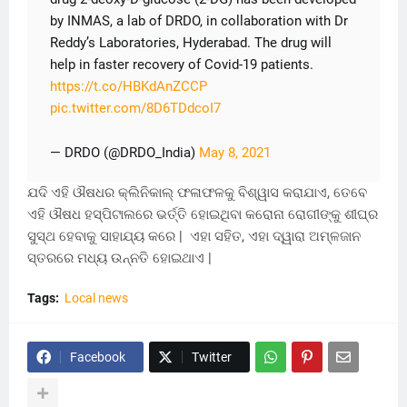
by INMAS, a lab of DRDO, in collaboration with Dr
Reddy’s Laboratories, Hyderabad. The drug will
help in faster recovery of Covid-19 patients.
https://t.co/HBKdAnZCCP
pic.twitter.com/8D6TDdcoI7
— DRDO (@DRDO_India)
May 8, 2021
ଯଦି ଏହି ଔଷଧର କ୍ଲିନିକାଲ୍ ଫଳାଫଳକୁ ବିଶ୍ୱାସ କରାଯାଏ, ତେବେ
ଏହି ଔଷଧ ହସ୍ପିଟାଲରେ ଭର୍ତ୍ତି ହୋଇଥିବା କରୋନା ରୋଗୀଙ୍କୁ ଶୀଘ୍ର
ସୁସ୍ଥ ହେବାକୁ ସାହାଯ୍ୟ କରେ | ଏହା ସହିତ, ଏହା ଦ୍ୱାରା ଅମ୍ଳଜାନ
ସ୍ତରରେ ମଧ୍ୟ ଉନ୍ନତି ହୋଇଥାଏ |
Tags:
Local news
Facebook
Twitter