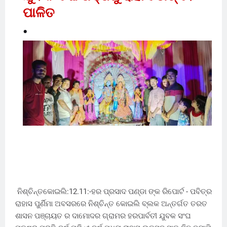
ପାଳିତ
ନିଶ୍ଚିନ୍ତକୋଇଲି:12.11:-ହର ପ୍ରସାଦ ପଣ୍ଡା ଙ୍କ ରିପୋର୍ଟ - ପବିତ୍ର
ରାହାସ ପୁର୍ଣିମା ଅବସରରେ ନିଶ୍ଚିନ୍ତ କୋଇଲି ବ୍ଲକ ଅନ୍ତର୍ଗତ ତରତ
ଶାସନ ପଞ୍ଚାୟତ ର ଦାମୋଦର ଗ୍ରାମର ହରପାର୍ବତୀ ଯୁବକ ସଂଘ