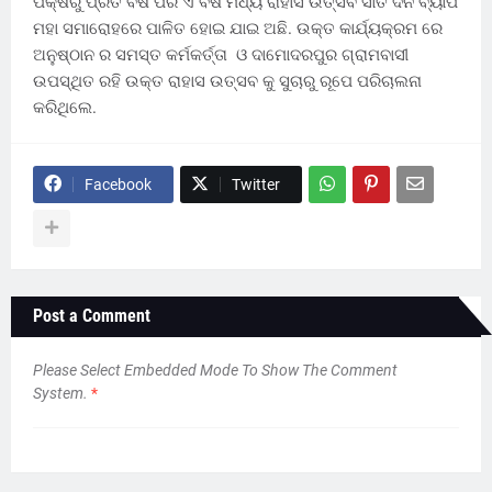
ପକ୍ଷରୁ ପ୍ରତି ବର୍ଷ ପରି ଏ ବର୍ଷ ମଧ୍ୟ ରାହାସ ଉତ୍ସବ ସାତ ଦିନ ବ୍ୟାପି
ମହା ସମାରୋହରେ ପାଳିତ ହୋଇ ଯାଇ ଅଛି. ଉକ୍ତ କାର୍ଯ୍ୟକ୍ରମ ରେ
ଅନୁଷ୍ଠାନ ର ସମସ୍ତ କର୍ମକର୍ତ୍ତା ଓ ଦାମୋଦରପୁର ଗ୍ରାମବାସୀ
ଉପସ୍ଥିତ ରହି ଉକ୍ତ ରାହାସ ଉତ୍ସବ କୁ ସୁଚାରୁ ରୂପେ ପରିଚାଲନା
କରିଥିଲେ.
Facebook
Twitter
Post a Comment
Please Select Embedded Mode To Show The Comment
System.
*