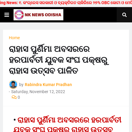
 News: ୧. କଂଗ୍ରେସ ସରକାରୀ ଓ ବ୍ୟକ୍ତିଗତ ଚାକିରିରେ ୨୭% OBC କୋଟା ଓ ମେଡିକାଲ/ଟ
Home
ରାହାସ ପୁର୍ଣିମା ଅବସରରେ
ହରପାର୍ବତୀ ଯୁବକ ସଂଘ ପକ୍ଷରୁ
ରାହାସ ଉତ୍ସବ ପାଳିତ
by
Rabindra Kumar Pradhan
-
Saturday, November 12, 2022
0
ରାହାସ ପୁର୍ଣିମା ଅବସରରେ ହରପାର୍ବତୀ
ଯୁବକ ସଂଘ ପକ୍ଷରୁ ରାହାସ ଉତ୍ସବ