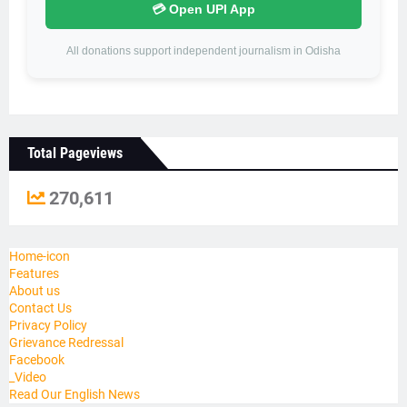
💳 Open UPI App
All donations support independent journalism in Odisha
Total Pageviews
270,611
Home-icon
Features
About us
Contact Us
Privacy Policy
Grievance Redressal
Facebook
_Video
Read Our English News