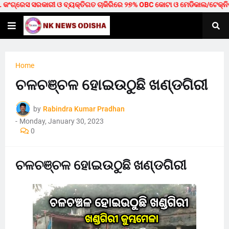
ଗ୍ରେସ ସରକାରୀ ଓ ବ୍ୟକ୍ତିଗତ ଚାକିରିରେ ୨୭% OBC କୋଟା ଓ ମେଡିକାଲ/ଟେକ୍ନିକାଲରେ ୪
Home
ଚଳଚଞ୍ଚଳ ହୋଇଉଠୁଛି ଖଣ୍ଡଗିରୀ
by
Rabindra Kumar Pradhan
-
Monday, January 30, 2023
0
ଚଳଚଞ୍ଚଳ ହୋଇଉଠୁଛି ଖଣ୍ଡଗିରୀ