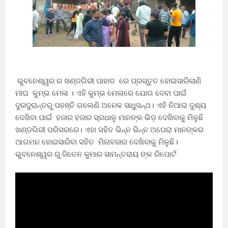
ଭୁବନେଶ୍ୱର ର ଖଣ୍ଡଗିରୀ ପାହାଡ ରେ ପ୍ରସ୍ତୁତ ହୋଇସାରିଲାଣି
ମାଘ କୁମ୍ଭ ମେଳା । ଏହି କୁମ୍ଭ ମେଳାରେ ଯୋଗ ଦେବା ପାଇଁ
ଦୁରଦୁରାନ୍ତରୁ ପହଞ୍ଚି ଗଲେଣି ଅନେକ ସାଧୁସନ୍ଥ। ଏହି ନିଆରା ଦୁଶ୍ୟ
ଦେଖିବା ପାଇଁ ହଜାର ହଜାର ସ୍ରଧାଳୁ ମାନଙ୍କ ଭିଡ଼ ଦେଖିବାକୁ ମିଳୁଛି
ଖଣ୍ଡଗିରୀ ପରିସରରେ। ଏହା ସହିତ ଭିନ୍ନ ଭିନ୍ନ ଅପେରା ମାନଙ୍କର
ଆଗମନ ହୋଇସାରିବା ସହିତ ମିନାବଜାର ଦେଖିବାକୁ ମିଳୁଛି।
ଭୁବନେଶ୍ୱର ରୁ ଜିତେନ କୁମାର ସାମନ୍ତରାୟ ଙ୍କ ରିପୋର୍ଟ