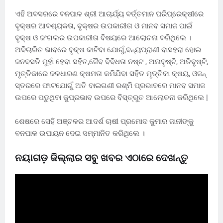
ଏହି ଅବସରରେ ବନପାଳ ଶ୍ରୀ ଆଚାର୍ଯ୍ୟ ବର୍ତ୍ତମାନ ପରିପ୍ରେକ୍ଷୀରେ
ବୃକ୍ଷର ଆବଶ୍ୟକତା, ବୃକ୍ଷର ଉପକାରୀତା ଓ ମାନବ ସମାଜ ପାଇଁ
ବୃକ୍ଷ ଓ ଜଂଗଲର ଉପକାରୀତା ବିଷୟରେ ଆଲୋଚନା ବରିଥିଲେ ।
ଅବିଚାରିତ ଭାବରେ ବୃକ୍ଷ କାଟିବା ଯୋଗୁଁ,ବନ୍ୟପ୍ରାଣୀ ବାସହରା ହୋଇ
ଜନବସତି ମୁହାଁ ହେବା ସହିତ,ଜୈବ ବିବିଧତା ନଷ୍ଟ , ଅନାବୃଷ୍ଟି, ଅତିବୃଷ୍ଟି,
ମୃତ୍ତିକାରେ ଜଳଧାରଣ କ୍ଷମତା କମିଯିବା ସହିତ ମୃତ୍ତିକା କ୍ଷୟ, ଓଜନ୍
ସ୍ତରରେ ଫାଟଯୋଗୁଁ ଅତି ବାଇଗଣୀ ରଶ୍ମି ପ୍ରଭାବରେ ମାନବ ସମାଜ
ଉପରେ ପଡୁଥିବା କୁପ୍ରଭାବ ଉପରେ ବିସ୍ତ୍ରୁତ ଆଲୋଚନା କରିଥିଲେ |
ଶେଷରେ ସେହି ଅଞ୍ଚଳର ଆଦର୍ଶ ଚାଷୀ ପ୍ରମୋଦ କୁମାର ଜାନୀଙ୍କୁ
ବନପାଳ ଉପାୟନ ଦେଇ ସମ୍ମାନିତ କରିଥିଲେ ।
ନୟାଗଡ଼ ଜିଲ୍ଲାର ସବୁ ଖବର ଏଠାରେ ଦେଖନ୍ତୁ