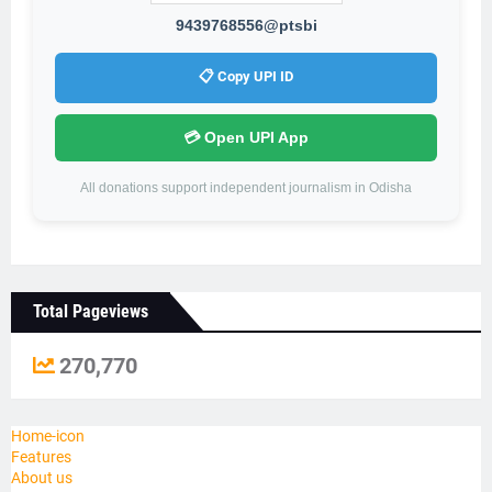
9439768556@ptsbi
📋 Copy UPI ID
💳 Open UPI App
All donations support independent journalism in Odisha
Total Pageviews
270,770
Home-icon
Features
About us