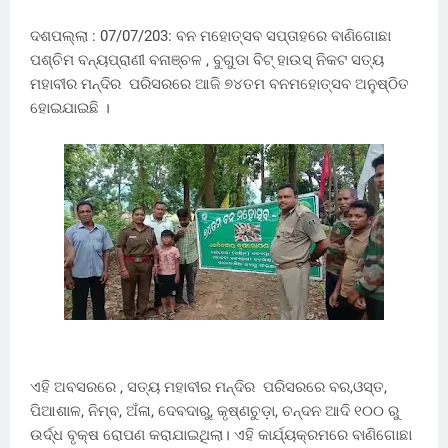
ଦଶପଲ୍ଲା : 07/07/203: ବନ ମହୋତ୍ସବ ସପ୍ତାହରେ ବାଣିଗୋଛା
ପଶ୍ଚିମ ବନ୍ୟପ୍ରାଣୀ ବନାଞ୍ଚଳ , ବୁଗୁଡା ବିଟ୍ ହାଉସ୍ ନିକଟ ସତ୍ୟ
ମହାବୀର ମନ୍ଦିର ପରିସରରେ ଆଜି ୭୪ତମ ବନମହୋତ୍ସବ ଅନୁଷ୍ଠିତ
ହୋଇଯାଇଛି ।
ଏହି ଅବସରରେ , ସତ୍ୟ ମହାବୀର ମନ୍ଦିର ପରିସରରେ ବର,ଓସ୍ତ,
ପିଆଶାଳ, ନିମ୍ବ, ଅଁଳା, ଦେବଦାରୁ, କୃଷ୍ଣଚୁଡ଼ା, ଚନ୍ଦନ ଆଦି ୧୦୦ ରୁ
ଉର୍ଦ୍ଧ ବୃକ୍ଷ ରୋପଣ କରାଯାଇଥିଲା। ଏହି କାର୍ଯ୍ୟକ୍ରମରେ ବାଣିଗୋଛା