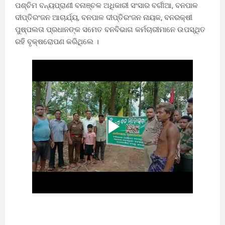
ପଶ୍ଚିମ ବନ୍ୟପ୍ରାଣୀ ବନାଞ୍ଚଳ ଅଧିକାରୀ ସଂସାର ବର୍ଗୀଆ, ବନପାଳ
ଦୀପ୍ତିରଂଜନ ଆଚାର୍ଯ୍ୟ, ବନପାଳ ଦୀପ୍ତିରଂଜନ ନାୟକ, ବନରକ୍ଷୀ
ପୁଷ୍ପଲତା ପ୍ରଧାନଙ୍କ ସମେତ ବନବିଭାଗ କର୍ମଚାରୀମାନେ ଉପସ୍ଥିତ
ରହି ବୃକ୍ଷରୋପଣ କରିଥିଲେ ।