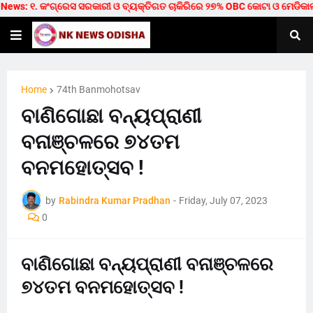
ws: ୧. କଂଗ୍ରେସ ସରକାରୀ ଓ ବ୍ୟକ୍ତିଗତ ଚାକିରିରେ ୨୭% OBC କୋଟା ଓ ମେଡିକାଲ/ଟେକ୍
Home
74th Banmohotsav
ବାଣିଗୋଛା ବନ୍ୟପ୍ରାଣୀ
ବନାଞ୍ଚଳରେ ୭୪ତମ
ବନମହୋତ୍ସବ !
by
Rabindra Kumar Pradhan
-
Friday, July 07, 2023
0
ବାଣିଗୋଛା ବନ୍ୟପ୍ରାଣୀ ବନାଞ୍ଚଳରେ
୭୪ତମ ବନମହୋତ୍ସବ !