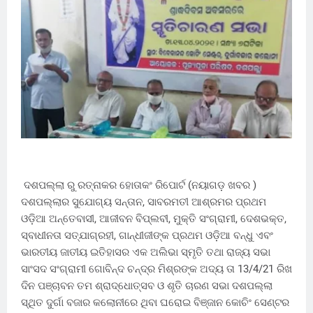
ଦଶପଲ୍ଲା ରୁ ରତ୍ନାକର ହୋତାକଂ ରିପୋର୍ଟ (ନୟାଗଡ଼ ଖବର )
ଦଶପଲ୍ଲାର ସୁଯୋଗ୍ୟ ସନ୍ତାନ, ସାବରମତୀ ଆଶ୍ରମର ପ୍ରଥମ
ଓଡ଼ିଆ ଅନ୍ତେବାସୀ, ଆଜୀବନ ବିପ୍ଲବୀ, ମୁକ୍ତି ସଂଗ୍ରାମୀ, ଦେଶଭକ୍ତ,
ସ୍ବାଧୀନତା ସତ୍ଯାଗ୍ରହୀ, ଗାନ୍ଧୀଜୀଙ୍କ ପ୍ରଥମ ଓଡ଼ିଆ ବନ୍ଧୁ ଏବଂ
ଭାରତୀୟ ଜାତୀୟ ଇତିହାସର ଏକ ଅଲିଭା ସ୍ମୃତି ତଥା ରାଜ୍ୟ ସଭା
ସାଂସଦ ସଂଗ୍ରାମୀ ଗୋବିନ୍ଦ ଚନ୍ଦ୍ର ମିଶ୍ରଙ୍କ ଅଦ୍ୟ ତା 13/4/21 ରିଖ
ଦିନ ପଞ୍ଚାବନ ତମ ଶ୍ରାଦ୍ଧୋତ୍ସବ ଓ ଶୃତି ଚାରଣ ସଭା ଦଶପଲ୍ଲା
ସ୍ଥିତ ଦୁର୍ଗା ବଜାର କଲୋନୀରେ ଥିବା ଘରୋଇ ବିଞ୍ଜାନ କୋଚିଂ ସେଣ୍ଟର