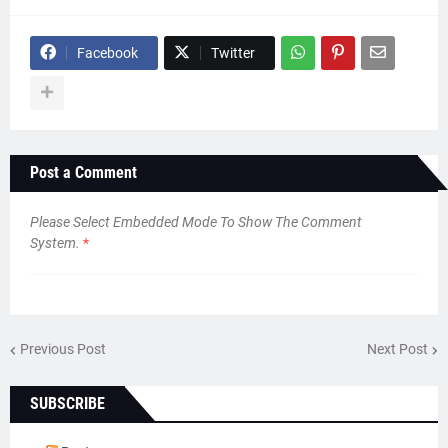
Facebook
Twitter
Post a Comment
Please Select Embedded Mode To Show The Comment
System.
*
Previous Post
Next Post
SUBSCRIBE