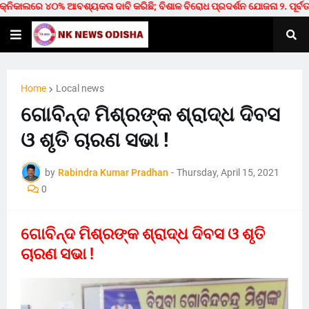
େ ୪୦% ଆବଶ୍ୟକତା ଦାବି କରିଛି; ବିଶାଳ ବିରୋଧ ପ୍ରଦର୍ଶନ ଯୋଜନା ୨. ପୂର୍ବତନ DGP ଅ
Home
Local news
ଗୋବିନ୍ଦ ମିଶ୍ରଙ୍କ ଶ୍ରାଦ୍ଧ ଦିବସ
ଓ ଶୃତି ଚାରଣ ସଭା !
by
Rabindra Kumar Pradhan
-
Thursday, April 15, 2021
0
ଗୋବିନ୍ଦ ମିଶ୍ରଙ୍କ ଶ୍ରାଦ୍ଧ ଦିବସ ଓ ଶୃତି
ଚାରଣ ସଭା !