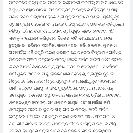
ପରିସରରେ ପୂଜ୍ୟ ପୂଜା ପରିଷଦ, ଦଶପଲ୍ଲା ତରଫରୁ ଆଜି ସନ୍ଧ୍ୟାରେ
ଅନୁଷ୍ଠିତ ହୋଇଯାଇଛି।ଅବସରପ୍ରାପ୍ତ ଡାକ୍ତର ବୈଦ୍ୟନାଥ ସାହୁ
ସଭାପତିତ୍ବ କରିଥିବା ବେଳେ ଶ୍ରୀଯୁକ୍ତ ପ୍ରଶର୍ନ ପଣ୍ଡା, ଶ୍ରୀଯୁକ୍ତ
ପ୍ରାଣ କୃଷ୍ଣ ବେହେରା ସମ୍ମାନୀତ ଅତିଥି ଭାବେ ଯୋଗଦାନ କରିଥିଲେ।
ବରିଷ୍ଟ ଓକିଲ ତଥା ସମାଜସେବୀ ଶ୍ରୀଯୁକ୍ତ ଶରତ ବେହେରା ଏହି
ସଭାକୁ ସଂଯୋଜନା କରିଥିଲେ।ବିଶେଷ କରି ଦଶପଲ୍ଲାର ଅନେକ
ବୁଦ୍ଧିଜୀବୀ, ବରିଷ୍ଠ ନାଗରିକ, ସମାଜ ସେବୀ, କବି, ଲେଖକ, ଯୁବକ ଓ
ସାମ୍ବାଦିକ ଏହି ସ୍ମୃତି ଚାରଣ ସଭାରେ ଯୋଗଦେଇ ବିପ୍ଲବୀ ଗୋବିନ୍ଦ
ମିଶ୍ରଙ୍କ ଫଟୋ ଚିତ୍ରରେ ଶ୍ରଦ୍ଧାଞ୍ଜଳି ଅର୍ପଣ କରିବା ସହିତ ତାଙ୍କ
ଜୀବନ ଆଦର୍ଶ ବିଷୟରେ ମୂଲ୍ୟବାନ୍ ମତାମତ ଦେଇଥିଲେ। ସର୍ବୋପରି
ଶ୍ରୀଯୁକ୍ତ ଅଲେଖ ସାହୁ, ରାଜକିଶୋର ବେହେରା, ପ୍ରଫୁଲ କୁମାର
ମିଶ୍ର, ଗୌରଚନ୍ଦ୍ର ମିଶ୍ର, ପ୍ରଫୁଲ ଦାଶ,ଶ୍ରୀଯୁକ୍ତ ଲିଙ୍ଗରାଜ
ପାଣି, ଡାକ୍ତର ପ୍ରଫୁଲ ଦାସ, କୁଞ୍ଜବିହାରୀ ପାତ୍ର, ନାରାୟଣ ସାହୁ,
ଶ୍ରୀଯୁକ୍ତ ସନ୍ତୋଷ ସାହୁ, ଡକ୍ଟର ସରୋଜ ନାଏକ, ତ୍ରିନାଥ ବେହେରା,
ଶରତଚନ୍ଦ୍ର ବେହେରା, ଗଣେଶ୍ଵର ନାୟକ ଏବଂ ସାମାଜିକ କର୍ମୀ
ଶ୍ରୀଯୁକ୍ତ ପ୍ରଭାତ କୁମାର ସାହୁ ଗଭୀର ଶ୍ରଦ୍ଧାଞ୍ଜଳି ଅର୍ପଣ
କରିଥିଲେ । ଆଜିର ଏହି ସ୍ମୃତି ଚାରଣ ସଭାରେ ମହାନ୍ ସଂଗ୍ରାମୀ ଓ
ତ୍ଯାଗୀ ଗୋବିନ୍ଦ ଚନ୍ଦ୍ର ମିଶ୍ରଙ୍କ ଜୀବନ ସଂଗ୍ରାମ ତଥା ଜାତୀୟ
ଚେତନା ବିଷୟରେ ବକ୍ତା ମାନେ ନିଜ ନିଜର ମତାମତ ଦେଇଥିଲେ।