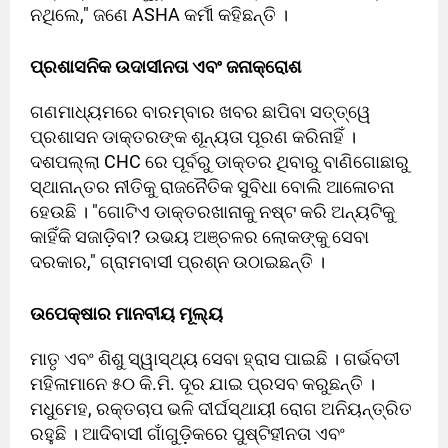
ନଥିଲେ," ଜଣେ ASHA କର୍ମୀ କହିଛନ୍ତି ।
ପ୍ରଶାସନିକ ଉଦାସୀନତା ଏବଂ ଜନାକ୍ରୋଶ
ଗଣମାଧ୍ୟମରେ ବାରମ୍ବାର ଖବର ଛାପିବା ସତ୍ତ୍ୱେ
ପ୍ରଶାସନ ଡାକ୍ତରଙ୍କ ଶୂନ୍ୟତା ପୂରଣ କରିନାହିଁ ।
ଦଶପଲ୍ଲା CHC ରେ ପୂର୍ବରୁ ଡାକ୍ତର ଥିବାରୁ ବାଣିଗୋଛାରୁ
ସ୍ଥାନାନ୍ତର ନୀତିକୁ ରାଜନୈତିକ ସୁବିଧା ବୋଲି ଆଳୋଚନା
ହେଉଛି । "ଗୋଟିଏ ଡାକ୍ତରଖାନାକୁ ନଷ୍ଟ କରି ଅନ୍ୟଟିକୁ
କାହିଁକି ସଜାଡ଼ିବା? ଉଭୟ ଅଞ୍ଚଳର ଲୋକଙ୍କୁ ସେବା
ଦରକାର," ଗ୍ରାମବାସୀ ପ୍ରଶ୍ନ ଉଠାଇଛନ୍ତି ।
ଉପେକ୍ଷାର ମାନବୀୟ ମୂଲ୍ୟ
ମାତୃ ଏବଂ ଶିଶୁ ସ୍ୱାସ୍ଥ୍ୟ ସେବା ହ୍ରାସ ପାଇଛି । ଗର୍ଭବତୀ
ମହିଳାମାନେ ୫୦ କି.ମି. ଦୂର ଯାଇ ପ୍ରସବ କରୁଛନ୍ତି ।
ମଧୁମେହ, ରକ୍ତଚାପ ଭଳି ଦୀର୍ଘସ୍ଥାୟୀ ରୋଗ ଅନିୟନ୍ତ୍ରିତ
ରହୁଛି । ଆଦିବାସୀ ଗାଁଗୁଡ଼ିକରେ ପୁଷ୍ଟିହୀନତା ଏବଂ