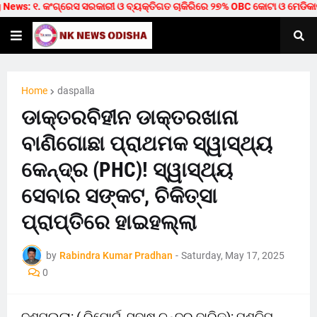
s: ୧. କଂଗ୍ରେସ ସରକାରୀ ଓ ବ୍ୟକ୍ତିଗତ ଚାକିରିରେ ୨୭% OBC କୋଟା ଓ ମେଡିକାଲ/ଟେକ୍ନି
Home
daspalla
ଡାକ୍ତରବିହୀନ ଡାକ୍ତରଖାନା
ବାଣିଗୋଛା ପ୍ରାଥମକ ସ୍ୱାସ୍ଥ୍ୟ
କେନ୍ଦ୍ର (PHC)! ସ୍ୱାସ୍ଥ୍ୟ
ସେବାର ସଙ୍କଟ, ଚିକିତ୍ସା
ପ୍ରାପ୍ତିରେ ହାଇହଲ୍ଲା
by
Rabindra Kumar Pradhan
-
Saturday, May 17, 2025
0
ଦଶପଲ୍ଲା: ( ରିପୋର୍ଟ- ସୁବାଷ ଚନ୍ଦ୍ର ବାରିକ): ପଶ୍ଚିମ