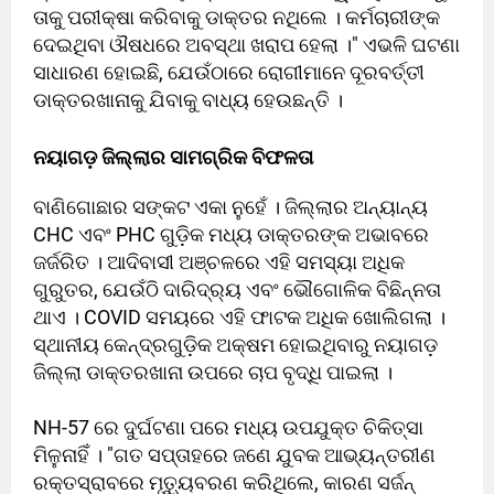
ତାକୁ ପରୀକ୍ଷା କରିବାକୁ ଡାକ୍ତର ନଥିଲେ । କର୍ମଚାରୀଙ୍କ
ଦେଇଥିବା ଔଷଧରେ ଅବସ୍ଥା ଖରାପ ହେଲା ।" ଏଭଳି ଘଟଣା
ସାଧାରଣ ହୋଇଛି, ଯେଉଁଠାରେ ରୋଗୀମାନେ ଦୂରବର୍ତ୍ତୀ
ଡାକ୍ତରଖାନାକୁ ଯିବାକୁ ବାଧ୍ୟ ହେଉଛନ୍ତି ।
ନୟାଗଡ଼ ଜିଲ୍ଲାର ସାମଗ୍ରିକ ବିଫଳତା
ବାଣିଗୋଛାର ସଙ୍କଟ ଏକା ନୁହେଁ । ଜିଲ୍ଲାର ଅନ୍ୟାନ୍ୟ
CHC ଏବଂ PHC ଗୁଡ଼ିକ ମଧ୍ୟ ଡାକ୍ତରଙ୍କ ଅଭାବରେ
ଜର୍ଜରିତ । ଆଦିବାସୀ ଅଞ୍ଚଳରେ ଏହି ସମସ୍ୟା ଅଧିକ
ଗୁରୁତର, ଯେଉଁଠି ଦାରିଦ୍ର୍ୟ ଏବଂ ଭୌଗୋଳିକ ବିଛିନ୍ନତା
ଥାଏ । COVID ସମୟରେ ଏହି ଫାଟକ ଅଧିକ ଖୋଲିଗଲା ।
ସ୍ଥାନୀୟ କେନ୍ଦ୍ରଗୁଡ଼ିକ ଅକ୍ଷମ ହୋଇଥିବାରୁ ନୟାଗଡ଼
ଜିଲ୍ଲା ଡାକ୍ତରଖାନା ଉପରେ ଚାପ ବୃଦ୍ଧି ପାଇଲା ।
NH-57 ରେ ଦୁର୍ଘଟଣା ପରେ ମଧ୍ୟ ଉପଯୁକ୍ତ ଚିକିତ୍ସା
ମିଳୁନାହିଁ । "ଗତ ସପ୍ତାହରେ ଜଣେ ଯୁବକ ଆଭ୍ୟନ୍ତରୀଣ
ରକ୍ତସ୍ରାବରେ ମୃତ୍ୟୁବରଣ କରିଥିଲେ, କାରଣ ସର୍ଜନ୍