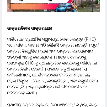
ଡାକ୍ତରବିହୀନ ଡାକ୍ତରଖାନା
ବାଣିଗୋଛା ପ୍ରାଥମିକ ସ୍ୱାସ୍ଥ୍ୟ ସେବା କେନ୍ଦ୍ର (PHC)
ଏବେ ନୀରବ, କାରଣ ଏଠି କୌଣସି ଡାକ୍ତର ନାହାନ୍ତି । ପୂର୍ବେ
ଡାକ୍ତର ବିଶ୍ୱଜିତ୍ ନାୟକ ଏବଂ ଡାକ୍ତର କାଳୀପ୍ରସାଦ
ଷଢଙ୍ଗୀ ଏହାକୁ ଚଳାଉଥିଲେ । ମାତ୍ର ସେମାନଙ୍କୁ
ଦଶପଲ୍ଲା CHC କୁ ସ୍ଥାନାନ୍ତରିତ କରାଯିବାରୁ ବାଣିଗୋଛା
ଡାକ୍ତରବିହୀନ ହୋଇଛି । ଫଳରେ ଚତୁର୍ଥ ଶ୍ରେଣୀୟ
କର୍ମଚାରୀମାନେ, ଯେଉଁମାନଙ୍କର ଚିକିତ୍ସା ଶିକ୍ଷା ନାହିଁ,
ରୋଗ ନିରୂପଣ, ଔଷଧ ପ୍ରେସକ୍ରିପ୍ସନ୍ ଏବଂ ଜରୁରୀ ସେବା
ଦେଉଛନ୍ତି । ଏହା ରୋଗୀଙ୍କ ପାଇଁ ଜୀବନଘାତୀ ଏବଂ
ନୈତିକତାବିରୋଧୀ ।
ସ୍ଥାନୀୟ ଲୋକେ କହୁଛନ୍ତି, "ମୋ ଝିଅର ଜ୍ୱର ଥିଲା, କିନ୍ତୁ