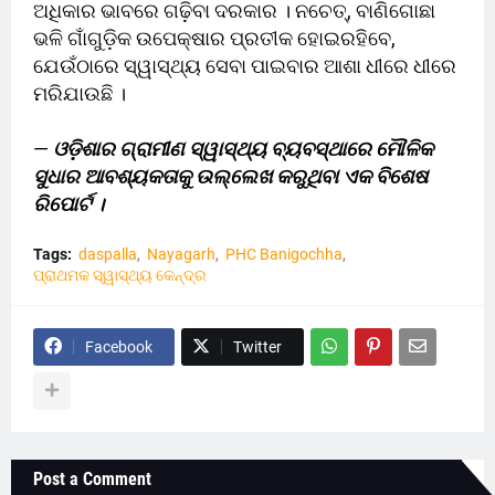
ଅଧିକାର ଭାବରେ ଗଢ଼ିବା ଦରକାର । ନଚେତ୍, ବାଣିଗୋଛା
ଭଳି ଗାଁଗୁଡ଼ିକ ଉପେକ୍ଷାର ପ୍ରତୀକ ହୋଇରହିବେ,
ଯେଉଁଠାରେ ସ୍ୱାସ୍ଥ୍ୟ ସେବା ପାଇବାର ଆଶା ଧୀରେ ଧୀରେ
ମରିଯାଉଛି ।
—
ଓଡ଼ିଶାର ଗ୍ରାମୀଣ ସ୍ୱାସ୍ଥ୍ୟ ବ୍ୟବସ୍ଥାରେ ମୌଳିକ
ସୁଧାର ଆବଶ୍ୟକତାକୁ ଉଲ୍ଲେଖ କରୁଥିବା ଏକ ବିଶେଷ
ରିପୋର୍ଟ ।
Tags:
daspalla
Nayagarh
PHC Banigochha
ପ୍ରାଥମକ ସ୍ୱାସ୍ଥ୍ୟ କେନ୍ଦ୍ର
Facebook
Twitter
Post a Comment