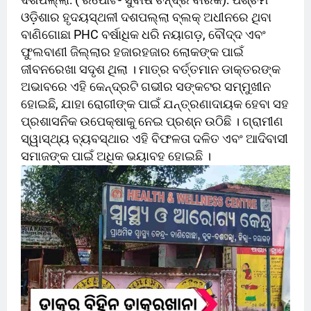
ଓଡ଼ିଶାର ହୃଦୟସ୍ଥଳୀ ଦଶପଲ୍ଲା ବ୍ଲକ୍ ଅଧୀନରେ ଥିବା
ବାଣିଗୋଛା PHC ବର୍ଷାଧିକ ଧରି ନୟାଗଡ଼, ବୌଦ୍ଦ ଏବଂ
ଫୁଲବାଣୀ ଜିଲ୍ଲାର ହଜାରହଜାର ଲୋକଙ୍କ ପାଇଁ
ଜୀବନରେଖା ସଦୃଶ ଥିଲା । ମାତ୍ର ବର୍ତ୍ତମାନ ଡାକ୍ତରଙ୍କ
ଅଭାବରେ ଏହି କେନ୍ଦ୍ରଟି ଗଭୀର ସଙ୍କଟର ସମ୍ମୁଖୀନ
ହୋଇଛି, ଯାହା ରୋଗୀଙ୍କ ପାଇଁ ଯନ୍ତ୍ରଣାଦାୟକ ହେବା ସହ
ପ୍ରଶାସନିକ ଉପେକ୍ଷାକୁ ନେଇ ପ୍ରଶ୍ନ ଉଠିଛି । ଗ୍ରାମୀଣ
ସ୍ୱାସ୍ଥ୍ୟ ବ୍ୟବସ୍ଥାର ଏହି ବିଫଳତା ଦଳିତ ଏବଂ ଆଦିବାସୀ
ସମାଜଙ୍କ ପାଇଁ ଅଧିକ ଭୟାବହ ହୋଇଛି ।