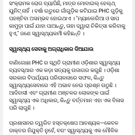
ସଂକ୍ରାମକ ରୋଗ ବ୍ୟାପିଛି, ମାତ୍ର ମୋବାଇଲ୍ ହେଲ୍ଥ୍
ୟୁନିଟ୍ ନାହିଁ । ବର୍ଷା ଋତୁରେ ଗାଁଗୁଡ଼ିକ କଟିଯାଇ PHC ଗୁଡ଼ିକୁ
ପହଞ୍ଚିବା ଅସମ୍ଭବ ହୋଇଥାଏ । "ମ୍ୟାଲେରିଆ ଓ ସାପ
କାମୁଡ଼ା ପାଇଁ ଯାହା ପାଆନ୍ତୁ, ତାହା ଦ୍ୱାରା ଚିକିତ୍ସା କରିବାକୁ
ହୁଏ," ଜଣେ ସ୍ୱାସ୍ଥ୍ୟକର୍ମୀ କହିଛନ୍ତି ।
ସ୍ୱାସ୍ଥ୍ୟ ସେବାକୁ ଅଗ୍ରାଧିକାର ଦିଆଯାଉ
ବାଣିଗୋଛା PHC ର ସ୍ଥିତି ଗ୍ରାମୀଣ ଓଡ଼ିଶାର ସ୍ୱାସ୍ଥ୍ୟ
ବ୍ୟବସ୍ଥାର ଏକ କଡ଼ା ସତ୍ୟକୁ ଉଜାଗର କରୁଛି । ଓଡ଼ିଶା
ସରକାର ବିପର୍ଯ୍ୟୟ ପରିଚାଳନାରେ ସଫଳ, କିନ୍ତୁ
ସ୍ୱାସ୍ଥ୍ୟସେବାରେ ଏହି ଅଭାବ ନେଇ ପ୍ରଶ୍ନ ଉଠୁଛି ।
ଆଦିବାସୀ ଏବଂ ଗ୍ରାମୀଣ ଅଞ୍ଚଳର ଲୋକଙ୍କ ପାଇଁ
ସ୍ୱାସ୍ଥ୍ୟ ଏକ ଅଧିକାର, କିନ୍ତୁ ବର୍ତ୍ତମାନ ଏହା ଏକ ବିଳାସ
ପରି ଲାଗୁଛି ।
ପ୍ରଶାସନର ତ୍ୱରିତ ହସ୍ତକ୍ଷେପ ଆବଶ୍ୟକ—କେବଳ
ଡାକ୍ତର ନିଯୁକ୍ତି ନୁହେଁ, ବରଂ ସ୍ୱାସ୍ଥ୍ୟକୁ ଏକ ମୌଳିକ