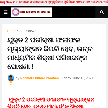
 News: ୧. କଂଗ୍ରେସ ସରକାରୀ ଓ ବ୍ୟକ୍ତିଗତ ଚାକିରିରେ ୨୭% OBC କୋଟା ଓ ମେଡିକାଲ/ଟ
Home
State news
ଯୁକ୍ତ 2 ପରୀକ୍ଷା ଫଳାଫଳ
ମୂଲ୍ୟାଙ୍କନ କିପରି ହେବ, ଉଚ୍ଚ
ମାଧ୍ୟମିକ ଶିକ୍ଷା ପରିଷଦଙ୍କ
ଘୋଷଣା !
by
Rabindra Kumar Pradhan
-
Friday, June 18, 2021
0
ଯୁକ୍ତ 2 ପରୀକ୍ଷା ଫଳାଫଳ ମୂଲ୍ୟାଙ୍କନ
କିପରି ହେବ, ଉଚ୍ଚ ମାଧ୍ୟମିକ ଶିକ୍ଷା