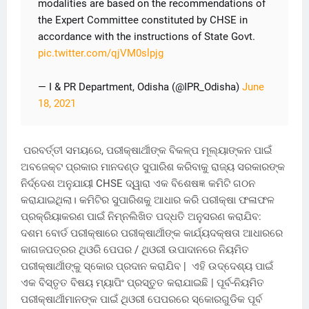
modalities are based on the recommendations of
the Expert Committee constituted by CHSE in
accordance with the instructions of State Govt.
pic.twitter.com/qjVM0slpjg
— I & PR Department, Odisha (@IPR_Odisha)
June
18, 2021
ପରବର୍ତ୍ତୀ ସମୟରେ, ପରୀକ୍ଷାର୍ଥୀଙ୍କ ବିକଳ୍ପ ମୂଲ୍ୟାଙ୍କନ ପାଇଁ
ଅବଜେକ୍ଟ ପ୍ରକାର ମାନଦଣ୍ଡ ସୁପାରିଶ କରିବାକୁ ରାଜ୍ୟ ସରକାରଙ୍କ
ନିର୍ଦ୍ଦେଶ ଅନୁଯାୟୀ CHSE ଦ୍ୱାରା ଏକ ବିଶେଷଜ୍ଞ କମିଟି ଗଠନ
କରାଯାଇଥିଲା। କମିଟିର ସୁପାରିଶକୁ ଆଧାର କରି ପରୀକ୍ଷା ଫଳାଫଳ
ପ୍ରକ୍ରିୟାକରଣ ପାଇଁ ନିମ୍ନଲିଖିତ ପଦ୍ଧତି ଅନୁସରଣ କରାଯିବ:
ଦଶମ ବୋର୍ଡ ପରୀକ୍ଷାରେ ପରୀକ୍ଷାର୍ଥୀଙ୍କ କାର୍ଯ୍ୟଦକ୍ଷତା ଆଧାରରେ
କାଗଜପତ୍ରର ଥିଓରି ପେପର / ଥିଓରୀ ଉପାଦାନରେ ନିୟମିତ
ପରୀକ୍ଷାର୍ଥୀଙ୍କୁ ସ୍କୋର ପ୍ରଦାନ କରାଯିବ | ଏହି ଉଦ୍ଦେଶ୍ୟ ପାଇଁ
ଏକ ବିସ୍ତୃତ ବିଷୟ ମ୍ୟାପିଂ ପ୍ରସ୍ତୁତ କରାଯାଇଛି | ପୂର୍ବ-ନିୟମିତ
ପରୀକ୍ଷାର୍ଥୀମାନଙ୍କ ପାଇଁ ଥିଓରୀ ପେପରରେ ସ୍କୋରଗୁଡିକ ପୂର୍ବ