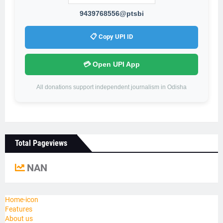
9439768556@ptsbi
📋 Copy UPI ID
💳 Open UPI App
All donations support independent journalism in Odisha
Total Pageviews
NAN
Home-icon
Features
About us