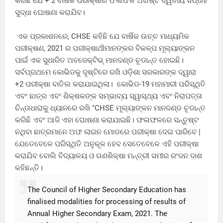
କରିଛି ଯେ + 2 ବାର୍ଷିକ ପରୀକ୍ଷାର ଫଳାଫଳ ଅଗଷ୍ଟ ଦ୍ୱିତୀୟ ସପ୍ତାହ
ସୁଦ୍ଧା ଘୋଷଣା କରାଯିବ।
ଏକ ପ୍ରକାଶନରେ, CHSE କହିଛି ଯେ ବାର୍ଷିକ ଉଚ୍ଚ ମାଧ୍ୟମିକ
ପରୀକ୍ଷଣ, 2021 ର ପରୀକ୍ଷାର୍ଥୀମାନଙ୍କର ବିକଳ୍ପ ମୂଲ୍ୟାଙ୍କନ
ପାଇଁ ଏକ ସୁଧାରିତ ଅବଜେକ୍ଟିଭ୍ ମାନଦଣ୍ଡ ଚୂଡାନ୍ତ ହୋଇଛି।
ସର୍ବପ୍ରଥମେ କୋଭିଡକୁ ଦୃଷ୍ଟିରେ ରଖି ଓଡ଼ିଶା ସରକାରଙ୍କ ଦ୍ୱାରା
+2 ପରୀକ୍ଷା ବାତିଲ କରାଯାଇଥିଲା। କୋଭିଡ-19 ମହାମାରୀ ପରିସ୍ଥିତି
ଏବଂ ଛାତ୍ର ଏବଂ ଶିକ୍ଷକଙ୍କ ସମ୍ଭାବ୍ୟ ସ୍ୱାସ୍ଥ୍ୟ ଏବଂ ନିରାପତ୍ତା
ଚିନ୍ତାଧାରାକୁ ଧ୍ୟାନରେ ରଖି "CHSE ମୂଲ୍ୟାଙ୍କନ ମାନଦଣ୍ଡ ଚୂଡାନ୍ତ
କରିଛି ଏବଂ ଆଜି ଏହା ଘୋଷଣା କରାଯାଇଛି। ଫଳାଫଳରେ ସନ୍ତୁଷ୍ଟ
ନଥିବା ଛାତ୍ରମାନେ ଅଫ ଲାଇନ ମୋଡରେ ପରୀକ୍ଷା ଦେଇ ପାରିବେ |
ଯେତେବେଳେ ପରିସ୍ଥିତି ଅନୁକୂଳ ହେବ ସେତେବେଳେ ଏହି ପରୀକ୍ଷା
କରାଯିବ ବୋଲି ବିଦ୍ୟାଳୟ ଓ ଗଣଶିକ୍ଷା ମନ୍ତ୍ରୀ ସମୀର ରଂଜନ ଦାଶ
କହିଛନ୍ତି।
The Council of Higher Secondary Education has
finalised modalities for processing of results of
Annual Higher Secondary Exam, 2021. The