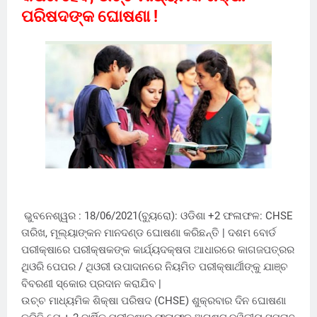
ପରିଷଦଙ୍କ ଘୋଷଣା !
ଭୁବନେଶ୍ୱର : 18/06/2021(ବ୍ୟୁରୋ): ଓଡିଶା +2 ଫଳାଫଳ: CHSE
ତାରିଖ, ମୂଲ୍ୟାଙ୍କନ ମାନଦଣ୍ଡ ଘୋଷଣା କରିଛନ୍ତି | ଦଶମ ବୋର୍ଡ
ପରୀକ୍ଷାରେ ପରୀକ୍ଷକଙ୍କ କାର୍ଯ୍ୟଦକ୍ଷତା ଆଧାରରେ କାଗଜପତ୍ରର
ଥିଓରି ପେପର / ଥିଓରୀ ଉପାଦାନରେ ନିୟମିତ ପରୀକ୍ଷାର୍ଥୀଙ୍କୁ ଯାଞ୍ଚ
ବିବରଣୀ ସ୍କୋର ପ୍ରଦାନ କରାଯିବ |
ଉଚ୍ଚ ମାଧ୍ୟମିକ ଶିକ୍ଷା ପରିଷଦ (CHSE) ଶୁକ୍ରବାର ଦିନ ଘୋଷଣା