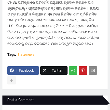
CHSE ପରୀକ୍ଷାରେ ପ୍ରଦର୍ଶନ ଅନୁଯାୟୀ ପ୍ରଦାନ କରାଯିବ ଯାହା
ପ୍ରାକ୍ଟିକାଲ୍ / ପ୍ରୋଜେକ୍ଟରେ ସ୍କୋର ପ୍ରଦାନ କରାଯିବ | ଉଭୟ
ଉଚ୍ଚ ମାଧ୍ୟମିକ ବିଦ୍ୟାଳୟ ସ୍ତରରେ ନିୟମିତ ଏବଂ ପୂର୍ବ-ନିୟମିତ
ପରୀକ୍ଷାର୍ଥୀମାନଙ୍କ ପାଇଁ ଏକ କାଗଜର ଉପାଦାନ ସ୍କୋରଗୁଡିକ
H.S. ବିଦ୍ୟାଳୟ ସ୍ତର ଯାଞ୍ଚ କରାଯିବ ଏବଂ ନିୟନ୍ତ୍ରଣ କରାଯିବ। -
ବିକଳ୍ପ ମୂଲ୍ୟାଙ୍କନ ମାନଦଣ୍ଡ ଆଧାରରେ ଘୋଷିତ ଫଳାଫଳରେ
ଜଣେ ପରୀକ୍ଷାର୍ଥୀ ସନ୍ତୁଷ୍ଟ ନୁହଁନ୍ତି, ଅଫ୍ ଲାଇନ୍ ମୋଡରେ ପରୀକ୍ଷା
ଦେଖାଇବାକୁ ଚୟନ କରିପାରିବେ ଯାହା ପରିସ୍ଥିତି ଅନୁକୂଳ ହେବ।
Tags:
State news
Facebook
Twitter
Post a Comment