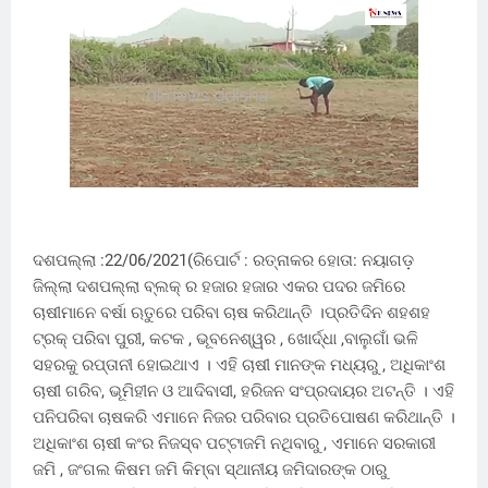
ଦଶପଲ୍ଲା :22/06/2021(ରିପୋର୍ଟ : ରତ୍ନାକର ହୋତା: ନୟାଗଡ଼
ଜିଲ୍ଲା ଦଶପଲ୍ଲା ବ୍ଲକ୍ ର ହଜାର ହଜାର ଏକର ପଦର ଜମିରେ
ଚାଷୀମାନେ ବର୍ଷା ଋତୁରେ ପରିବା ଚାଷ କରିଥାନ୍ତି ।ପ୍ରତିଦିନ ଶହଶହ
ଟ୍ରକ୍ ପରିବା ପୁରୀ, କଟକ , ଭୂବନେଶ୍ୱର , ଖୋର୍ଦ୍ଧା ,ବାଲୁଗାଁ ଭଳି
ସହରକୁ ରପ୍ତାନୀ ହୋଇଥାଏ । ଏହି ଚାଷୀ ମାନଙ୍କ ମଧ୍ୟରୁ , ଅଧିକାଂଶ
ଚାଷୀ ଗରିବ, ଭୂମିହୀନ ଓ ଆଦିବାସୀ, ହରିଜନ ସଂପ୍ରଦାୟର ଅଟନ୍ତି । ଏହି
ପନିପରିବା ଚାଷକରି ଏମାନେ ନିଜର ପରିବାର ପ୍ରତିପୋଷଣ କରିଥାନ୍ତି ।
ଅଧିକାଂଶ ଚାଷୀ କଂର ନିଜସ୍ବ ପଟ୍ଟାଜମି ନଥିବାରୁ , ଏମାନେ ସରକାରୀ
ଜମି , ଜଂଗଲ କିଷମ ଜମି କିମ୍ବା ସ୍ଥାନୀୟ ଜମିଦାରଙ୍କ ଠାରୁ