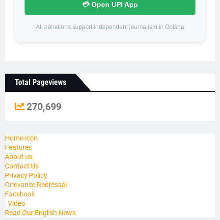
💳 Open UPI App
All donations support independent journalism in Odisha
Total Pageviews
270,699
Home-icon
Features
About us
Contact Us
Privacy Policy
Grievance Redressal
Facebook
_Video
Read Our English News