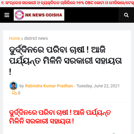
 କଂଗ୍ରେସ ସରକାରୀ ଓ ବ୍ୟକ୍ତିଗତ ଚାକିରିରେ ୨୭% OBC କୋଟା ଓ ମେଡିକାଲ/ଟେକ୍ନିକାଲରେ
Home
district news
ଦୁର୍ଦ୍ଦିନରେ ପରିବା ଚାଷୀ ! ଆଜି
ପର୍ଯ୍ୟନ୍ତ ମିଳିନି ସରକାରୀ ସହାୟତା
!
by
Rabindra Kumar Pradhan
-
Tuesday, June 22, 2021
0
ଦୁର୍ଦ୍ଦିନରେ ପରିବା ଚାଷୀ ! ଆଜି ପର୍ଯ୍ୟନ୍ତ
ମିଳିନି ସରକାରୀ ସହାୟତା !