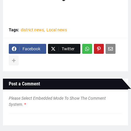
Tags:
district news
Local news
Facebook
Twitter
Post a Comment
Please Select Embedded Mode To Show The Comment
System.
*