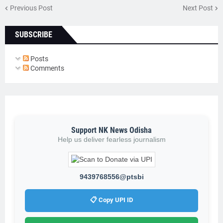
Previous Post
Next Post
SUBSCRIBE
Posts
Comments
Support NK News Odisha
Help us deliver fearless journalism
9439768556@ptsbi
📋 Copy UPI ID