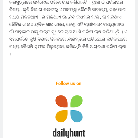
କରସୁତ୍ରରେ ଜମିନେଇ ପରିବା ଚାଷ କରିଥାନ୍ତି । ଦୁଃଖ ଓ ପରିତାପର
ବିଷୟ , କୃଷି ବିଭାଗ ତରଫରୁ ଏମାନଙ୍କୁ କୈଣଷି ସାହାଯ୍ୟ, ସହଯୋଗ
ମଧ୍ୟ ମିଳିନଥାଏ ।ନା ମିଳିଥାଏ ଉନ୍ନତ କିଷମର ମଂଜି , ନା ମିଳିଥାଏ
ଜୈବିକ ଓ ରାସାୟନିକ ସାର ଓଷଧ, ତେଣୁ ଏହି ଚାଷୀମାନେ ବାଧ୍ୟହୋଇ
ଗାଁ ସାହୁକାର ଠାରୁ ଉଚ୍ଚ ସୂଧରେ ଋଣ ଆଣି ପରିବା ଚାଷ କରିଥାନ୍ତି । ଏ
ସମ୍ପର୍କରେ କୃଷି ବିଭାଗ ନିକଟରେ ,ବାରମ୍ବାର ଅଭିଯୋଗ କରିବାପରେ
ମଧ୍ୟ କୈଣଷି ସୁଫଳ ମିଳୁନଥିବା, କହିଛନ୍ତି କିଛି ଅଗ୍ରଣୀ ପରିବା ଚାଷୀ
।
Follow us on