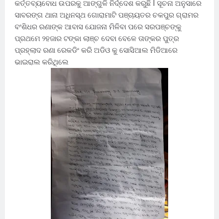
କର୍ତ୍ତବ୍ୟବୋଧ ଉପରକୁ ଆଙ୍ଗୁଳି ନିର୍ଦ୍ଦେଶ କରୁଛି l ସୂଚନା ଅନୁସାରେ
ସାବରଙ୍ଗ ଥାନା ଅଧିନସ୍ଥ ଗୋରାମାଟି ପଞ୍ଚାୟତର ଚକପୁର ଗ୍ରାମର
ବଂଶିଧର ରଣାଙ୍କ ଆବାସ ଯୋଜନା ମିଳିବା ପରେ ସରପଞ୍ଚଙ୍କୁ
ପ୍ରଥମେ ୨ହଜାର ଟଙ୍କା ଲାଞ୍ଚ ଦେବା ବେଳେ ତାଙ୍କର ପୁତ୍ର
ପ୍ରହ୍ଲାଦ ରଣା ରେକଡିଂ କରି ଅଡିଓ କୁ ସୋସିଆଲ ମିଡିଆରେ
ଭାଇରାଲ କରିଥିଲେ