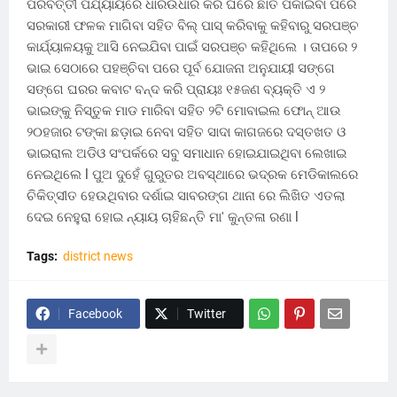
ପରବର୍ତ୍ତୀ ପର୍ଯ୍ୟାୟରେ ଧାରଉଧାର କରି ଘରେ ଛାତ ପକାଇବା ପରେ
ସରକାରୀ ଫଳକ ମାଗିବା ସହିତ ବିଲ୍‌ ପାସ୍ କରିବାକୁ କହିବାରୁ ସରପଞ୍ଚ
କାର୍ଯ୍ୟାଳୟକୁ ଆସି ନେଇଯିବା ପାଇଁ ସରପଞ୍ଚ କହିଥିଲେ । ତାପରେ ୨
ଭାଇ ସେଠାରେ ପହଞ୍ଚିବା ପରେ ପୂର୍ବ ଯୋଜନା ଅନୁଯାୟୀ ସଙ୍ଗେ
ସଙ୍ଗେ ଘରର କବାଟ ବନ୍ଦ କରି ପ୍ରାୟଃ ୧୫ଜଣ ବ୍ୟକ୍ତି ଏ ୨
ଭାଇଙ୍କୁ ନିସ୍ତୁକ ମାଡ ମାରିବା ସହିତ ୨ଟି ମୋବାଇଲ ଫୋନ୍ ଆଉ
୨୦ହଜାର ଟଙ୍କା ଛଡ଼ାଇ ନେବା ସହିତ ସାଦା କାଗଜରେ ଦସ୍ତଖତ ଓ
ଭାଇରାଲ ଅଡିଓ ସଂପର୍କରେ ସବୁ ସମାଧାନ ହୋଇଯାଇଥିବା ଲେଖାଇ
ନେଇଥିଲେ l ପୁଅ ଦୁହେଁ ଗୁରୁତର ଅବସ୍ଥାରେ ଭଦ୍ରକ ମେଡିକାଲରେ
ଚିକିତ୍ସୀତ ହେଉଥିବାର ଦର୍ଶାଇ ସାବରଙ୍ଗ ଥାନା ରେ ଲିଖିତ ଏତଲା
ଦେଇ ନେହୁରା ହୋଇ ନ୍ୟାୟ ଚାହିଛନ୍ତି ମା' କୁନ୍ତଳା ରଣା l
Tags:
district news
Facebook
Twitter