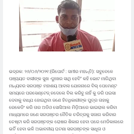
ଭଦ୍ରକ: ୨୬/୦୬/୨୦୨୧:(ରିପୋର୍ଟ : ସମୀର ମହାନ୍ତି): ସବୁବେଳେ
ପଞ୍ଚାୟତ ବାସୀଙ୍କ ସୁଖ -ଦୁଃଖର ସାଥି ହେବି" କହି ଭୋଟ ମାଗିଥିବା
ମାନ୍ୟବର ସରପଞ୍ଚ ମହାଶୟ ଆବାସ ଯୋଜନାରେ ବିଲ୍‌ ପେମେଣ୍ଟ
ସମୟରେ ପରସେଣ୍ଟେଜ୍‌ ନଦେଲେ ବିଲ କରିବୁ ନାହିଁ କୁ ଡରି ପଇସା
ଦେବାକୁ ବାଧ୍ଯ ହୋଇଥିବା ଜଣେ ହିତଧିକାରୀଙ୍କ ପୁତ୍ର ତାହାକୁ
ରେକେଡିଂ କରି ତାର ଅଡିଓ ସୋସିଆଲ ମିଡ଼ିଆରେ ଭାଇରାଲ କରିବା
ମାଧ୍ୟମରେ ଜଣେ ସରପଞ୍ଚର ନୈତିକ ଚରିତ୍ରକୁ ସଜାଗ କରିବାର
ଚେଷ୍ଟା କରି ସରପଞ୍ଚଙ୍କ ରୋଷର ଶିକାର ହେବା ପରେ ମେଡିକାଲରେ
ଭର୍ତି ହେବା ଭଳି ଅଭାବନୀୟ ଘଟଣା ସରପଞ୍ଚଙ୍କ ସାଧୂତା ଓ