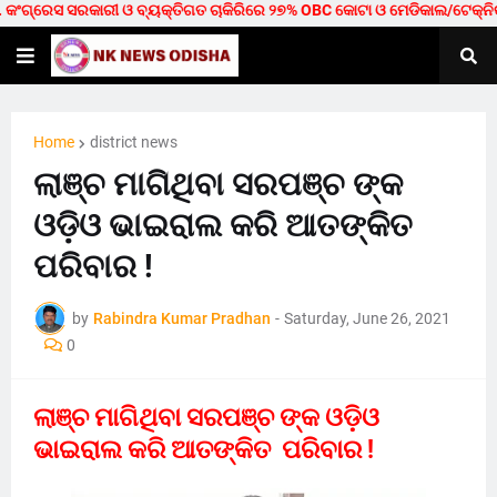
ଗ୍ରେସ ସରକାରୀ ଓ ବ୍ୟକ୍ତିଗତ ଚାକିରିରେ ୨୭% OBC କୋଟା ଓ ମେଡିକାଲ/ଟେକ୍ନିକାଲରେ ୪୦
Home
district news
ଲାଞ୍ଚ ମାଗିଥିବା ସରପଞ୍ଚ ଙ୍କ
ଓଡ଼ିଓ ଭାଇରାଲ କରି ଆତଙ୍କିତ
ପରିବାର !
by
Rabindra Kumar Pradhan
-
Saturday, June 26, 2021
0
ଲାଞ୍ଚ ମାଗିଥିବା ସରପଞ୍ଚ ଙ୍କ ଓଡ଼ିଓ
ଭାଇରାଲ କରି ଆତଙ୍କିତ ପରିବାର !