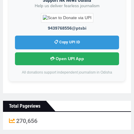
Support NK News Odisha
Help us deliver fearless journalism
9439768556@ptsbi
📋 Copy UPI ID
💳 Open UPI App
All donations support independent journalism in Odisha
Total Pageviews
270,656